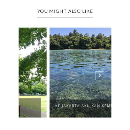
YOU MIGHT ALSO LIKE
CATA
KE JAKARTA AKU KAN KEMBALI
AKHI