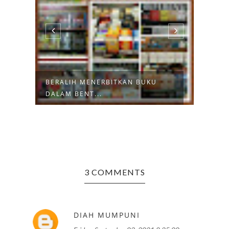
BERALIH MENERBITKAN BUKU
INGI
DALAM BENT...
DAPA
3 COMMENTS
DIAH MUMPUNI