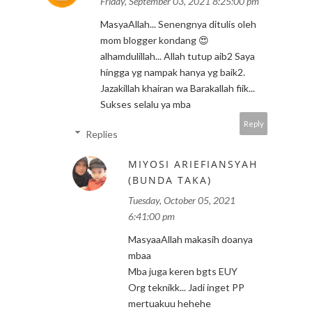
Friday, September 03, 2021 8:25:00 pm
MasyaAllah... Senengnya ditulis oleh
mom blogger kondang 😍
alhamdulillah... Allah tutup aib2 Saya
hingga yg nampak hanya yg baik2.
Jazakillah khairan wa Barakallah fiik...
Sukses selalu ya mba
Reply
Replies
MIYOSI ARIEFIANSYAH
(BUNDA TAKA)
Tuesday, October 05, 2021
6:41:00 pm
MasyaaAllah makasih doanya
mbaa
Mba juga keren bgts EUY
Org teknikk... Jadi inget PP
mertuakuu hehehe