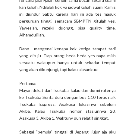
rencana jalan-jalan sendiri sama bocah secara suami
kan kuliah. Ndilalah kok ya jadwal kuliah suami Kamis
ini diundur Sabtu karena hari ini ada tes masuk
perguruan tinggi, semacam SBMPTN gitulah yes.
Yaweslah, rezekii duongg, bisa quality time.
Alhamdulillah.
Dann... mengenai kenapa kok ketiga tempat tadi
yang dituju. Tiap orang beda-beda yes napa milih
sesuatu walaupun hanya untuk sekadar tempat
yang akan dikunjungi, tapi kalau alasankuu:
Pertama:
Mayan dekat dari Tsukuba, kalau dari dormi rutenya
ke Tsukuba Senta dulu dengan bus C10 terus naik
Tsukuba Express. Asakusa lokasinya sebelum
Akiba. Kalau Tsukuba nomor stasiunnya 20,
Asakusa 3, Akiba 1. Waktuny pun relatif singkat.
Sebagai "pemula" tinggal di Jepang, jujur aja aku