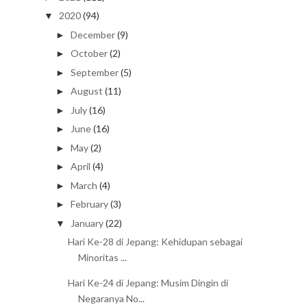
2020
(94)
▼
December
(9)
►
October
(2)
►
September
(5)
►
August
(11)
►
July
(16)
►
June
(16)
►
May
(2)
►
April
(4)
►
March
(4)
►
February
(3)
►
January
(22)
▼
Hari Ke-28 di Jepang: Kehidupan sebagai
Minoritas ...
Hari Ke-24 di Jepang: Musim Dingin di
Negaranya No...