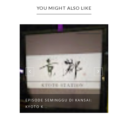
YOU MIGHT ALSO LIKE
:
MENIKMATI KERETA ROMANTIS
LANJ
SAGANO
HUTA