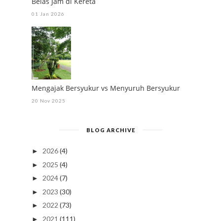
Belas Jam di Kereta
01 Jan 2026
Mengajak Bersyukur vs Menyuruh Bersyukur
20 Nov 2025
BLOG ARCHIVE
2026
(4)
►
2025
(4)
►
2024
(7)
►
2023
(30)
►
2022
(73)
►
2021
(111)
►