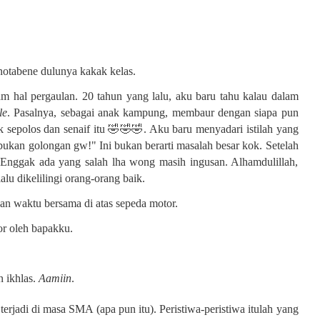
otabene dulunya kakak kelas.
m hal pergaulan. 20 tahun yang lalu, aku baru tahu kalau dalam
le
. Pasalnya, sebagai anak kampung, membaur dengan siapa pun
k sepolos dan senaif itu 🤣🤣🤣. Aku baru menyadari istilah yang
bukan golongan gw!" Ini bukan berarti masalah besar kok. Setelah
 Enggak ada yang salah lha wong masih ingusan. Alhamdulillah,
alu dikelilingi orang-orang baik.
n waktu bersama di atas sepeda motor.
or oleh bapakku.
n ikhlas.
Aamiin
.
rjadi di masa SMA (apa pun itu). Peristiwa-peristiwa itulah yang