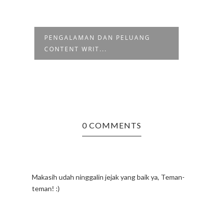
PENGALAMAN DAN PELUANG
GO I
CONTENT WRIT...
TULI
0 COMMENTS
Makasih udah ninggalin jejak yang baik ya, Teman-
teman! :)