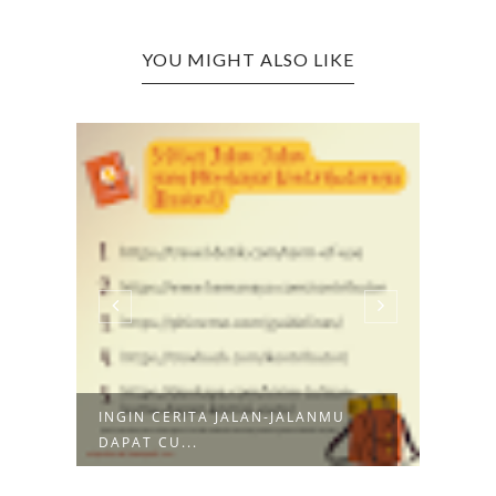
YOU MIGHT ALSO LIKE
INGIN CERITA JALAN-JALANMU
PENG
DAPAT CU...
CONT