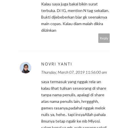
Kalau saya juga bakal bikin surat
terbuka. Di IG, mention N tag sekalian.
Bukti dijebeberkan biar gk seenaknya
main copas. Kalau diam malah dikira
diizinkan
Reply
NOVRI YANTI
Thursday, March 07, 2019 11:56:00 am
saya termasuk yang nggak rela-an
kalau lihat tulisan seseorang di share
tanpa nama penulis, apalagi di share
atas nama penulis lain, hrrggghh,
gemes rasanya,padahal nggak melok
nulis ya, hehe.. tapi insyaAllah pahala
ilmunya tetap ngalir ke mb Miyosi.
salam kenal ya mb, wah senang sekali