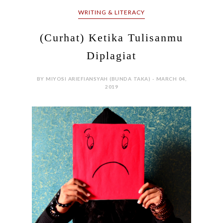
WRITING & LITERACY
(Curhat) Ketika Tulisanmu
Diplagiat
BY MIYOSI ARIEFIANSYAH (BUNDA TAKA) - MARCH 04,
2019