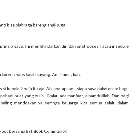
nti bisa olahraga bareng anak juga.
 prinsip saya. Ini menghindarkan diri dari sifat posesif atau insecure
 karena haus kasih sayang. Amit-amit, kan.
i kepala 9 poin itu aja. Ah, apa-apaan... siapa saya pakai acara bagi-
ribadi buat yang nulis. Jikalau ada manfaat, alhamdulillah. Dan bagi
 saling mendoakan ya semoga keluarga kita semua selalu dalam
 Post bersama Estrilook Community)