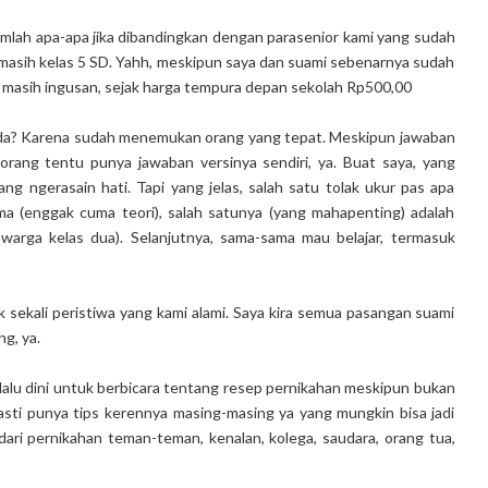
mlah apa-apa jika dibandingkan dengan parasenior kami yang sudah
 masih kelas 5 SD. Yahh, meskipun saya dan suami sebenarnya sudah
 masih ingusan, sejak harga tempura depan sekolah Rp500,00
muda? Karena sudah menemukan orang yang tepat. Meskipun jawaban
p orang tentu punya jawaban versinya sendiri, ya. Buat saya, yang
ang ngerasain hati. Tapi yang jelas, salah satu tolak ukur pas apa
ma (enggak cuma teori), salah satunya (yang mahapenting) adalah
arga kelas dua). Selanjutnya, sama-sama mau belajar, termasuk
 sekali peristiwa yang kami alami. Saya kira semua pasangan suami
g, ya.
erlalu dini untuk berbicara tentang resep pernikahan meskipun bukan
asti punya tips kerennya masing-masing ya yang mungkin bisa jadi
 dari pernikahan teman-teman, kenalan, kolega, saudara, orang tua,