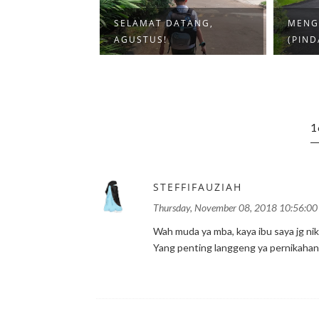
 MENJADI IBU
SELAMAT DATANG,
MENG
AH ...
AGUSTUS!
(PIND
1
STEFFIFAUZIAH
Thursday, November 08, 2018 10:56:00
Wah muda ya mba, kaya ibu saya jg ni
Yang penting langgeng ya pernikahan