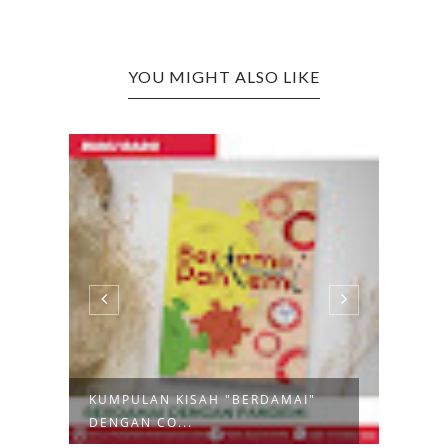
YOU MIGHT ALSO LIKE
:
KUMPULAN KISAH "BERDAMAI"
PEN
DENGAN CO...
MENG