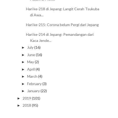
Hari ke-218 di Jepang: Langit Cerah Tsukuba
di Awa...
Hari ke-215: Corona belum Pergi dari Jepang
Hari ke-214 di Jepang: Pemandangan dari
Kaca Jende...
July
(16)
►
June
(16)
►
May
(2)
►
April
(4)
►
March
(4)
►
February
(3)
►
January
(22)
►
2019
(101)
►
2018
(95)
►