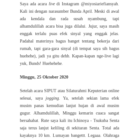
Saya ada acara
live
di Instagram @miyosiariefiansyah.
Kali ini dengan narasumber Bunda April. Meski di awal
ada kendala dan rada susah nyambung, tapi
alhamdulillah acara bisa juga dilalui. Jujur, saya masih
enggak terlalu puas efek sinyal yang enggak jelas.
Padahal materinya bagus banget tentang bekerja dari
rumah, tapi gara-gara sinyal (di tempat saya sih bagus
huehehe), jadi ya gitu dehh. Kapan-kapan nge-live lagi
yuk, Bunds! Huehehehe.
Minggu, 25 Oktober 2020
Setelah acara SIPUT atau Silaturahmi Keputerian online
selesai, saya
jogging
. Ya, setelah sekian lama efek
musim panas kemudian lanjut hujan di awal musim
gugur. Alhamdulillah, Minggu kemarin cuaca sangat
bersahabat. Rute saya kali itu Ichinoya - Tsukuba Senta
saja terus lanjut keliling di sekitaran Senta. Total ada
kayaknya 10 km. Lumayan bangettt. Legaaa. Olahraga