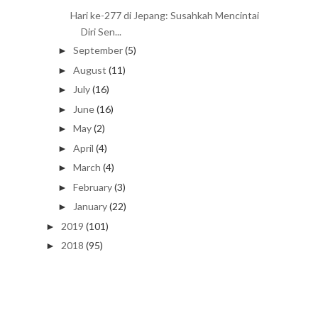
Hari ke-277 di Jepang: Susahkah Mencintai
Diri Sen...
September
(5)
►
August
(11)
►
July
(16)
►
June
(16)
►
May
(2)
►
April
(4)
►
March
(4)
►
February
(3)
►
January
(22)
►
2019
(101)
►
2018
(95)
►