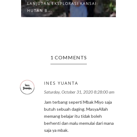
LANJUTAN EKSPLORASI KANSAI:
KUMP
HUTAN B...
DENG
1 COMMENTS
INES YUANTA
Saturday, October 31, 2020 8:28:00 am
Jam terbang seperti Mbak Miyo saja
butuh sebuah daging. MasyaAllah
memang belajar itu tidak boleh
berhenti dan malu memulai dari mana
saja ya mbak.