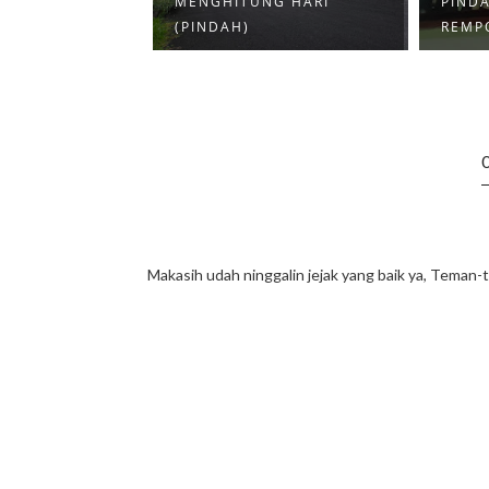
 MENJADI IBU
MENGHITUNG HARI
PIND
AH ...
(PINDAH)
REMP
Makasih udah ninggalin jejak yang baik ya, Teman-t