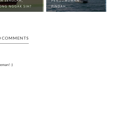
AH SEKOLAH,
PENGUMUMAN
ONG NGGAK SIH?
PINDAH,...
0 COMMENTS
eman! :)