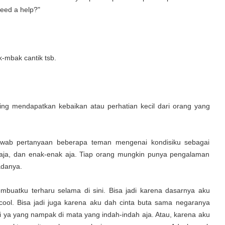
need a help?"
-mbak cantik tsb.
ering mendapatkan kebaikan atau perhatian kecil dari orang yang
jawab pertanyaan beberapa teman mengenai kondisiku sebagai
n aja, dan enak-enak aja. Tiap orang mungkin punya pengalaman
 adanya.
buatku terharu selama di sini. Bisa jadi karena dasarnya aku
ool. Bisa jadi juga karena aku dah cinta buta sama negaranya
di ya yang nampak di mata yang indah-indah aja. Atau, karena aku