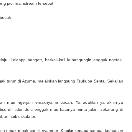
ng jadi mainstream tersebut.
 bocah.
laju. Lelaapp bangett, berkali-kali kubangungin enggak ngefek.
gak turun di Azuma, melainkan langsung Tsukuba Senta. Sekalian
olah mau ngerjain emaknya ni bocah. Ya udahlah ya akhirnya
disuruh tidur dulu enggak mau katanya minta jalan, sekarang di
bari naik eskalator.
a ada mbak-mbak cantik nyamper. Kupikir kenapa sampai kemudian