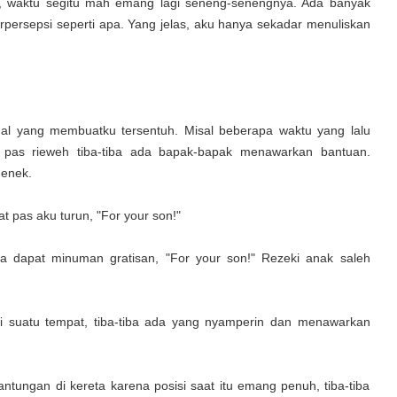
inta, waktu segitu mah emang lagi seneng-senengnya. Ada banyak
persepsi seperti apa. Yang jelas, aku hanya sekadar menuliskan
-hal yang membuatku tersentuh. Misal beberapa waktu yang lalu
, pas rieweh tiba-tiba ada bapak-bapak menawarkan bantuan.
nenek.
lat pas aku turun, "For your son!"
a dapat minuman gratisan, "For your son!" Rezeki anak saleh
di suatu tempat, tiba-tiba ada yang nyamperin dan menawarkan
ntungan di kereta karena posisi saat itu emang penuh, tiba-tiba