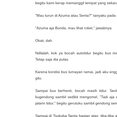
begitu kami kerap memanggil tempat yang sekara
"Mau turun di Azuma atau Senta?" tanyaku pada
"Azuma aja Bunda, mau lihat roket," jawabnya.
Okaii, dah.
Ndilalah, kok ya bocah autotidur begitu bus me
Tetap saja dia pulas.
Karena kondisi bus lumayan ramai, jadi aku eng
gitu.
Sampai bus berhenti, bocah masih tidur. Se
kugendong sambil sedikit mengomel, "Tadi aja 
jalann tidur," begitu gerutuku sambil gendong sem
Sampai di Tsukuba Senta bagian atas, tiba-tib