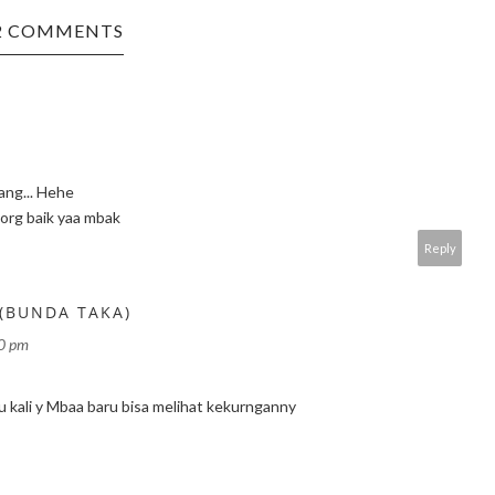
2 COMMENTS
ng... Hehe
 org baik yaa mbak
Reply
 (BUNDA TAKA)
00 pm
u kali y Mbaa baru bisa melihat kekurnganny