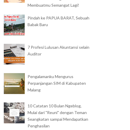
Membuatmu Semangat Lagi!
Pindah ke PAPUA BARAT, Sebuah
Babak Baru
7 Profesi Lulusan Akuntansi selain
Auditor
Pengalamanku Mengurus
Perpanjangan SIM di Kabupaten
Malang
EPISODE SEMINGGU DI
MENIKMATI KERETA
KANSAI: KYOTO K...
ROMANTIS SAGANO
10 Catatan 10 Bulan Ngeblog,
Mulai dari "Reuni" dengan Teman
Seangkatan sampai Mendapatkan
Penghasilan