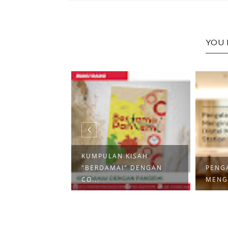
YOU 
KUMPULAN KISAH
EKSPLORASI
"BERDAMAI" DENGAN
PENG
TAN B...
CO...
MENGI