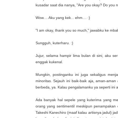
kusadar saat dia nanya, "Are you okay? Do you 
Wow.... Aku yang kek... ehm.... :)
"I am okay, thank you so much," jawabku ke mbak
Sungguh, kuterharu. :)
Jujur, selama hampir lima bulan di sini, aku s
enggak kukenal.
Mungkin, postinganku ini juga sekaligus men
minoritas. Sejauh ini baik-baik aja, aman-ama
berbeda, ya. Kalau pengalamanku ya seperti ini
Ada banyak hal sepele yang kuterima yang mem
orang yang sentimentil meskipun penampakan c
Takeshi Kanechiro (maaf kalau artisnya jadul) ja