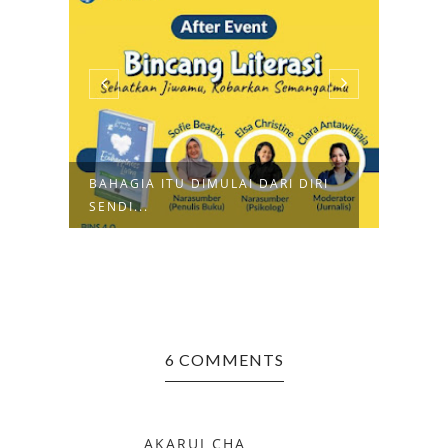
BAHAGIA ITU DIMULAI DARI DIRI
BERS
SENDI...
KESE
6 COMMENTS
AKARUI CHA