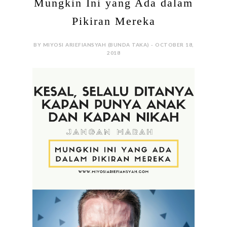
“Kapan nih aku diundang?” “Lhoh, Kamu belum