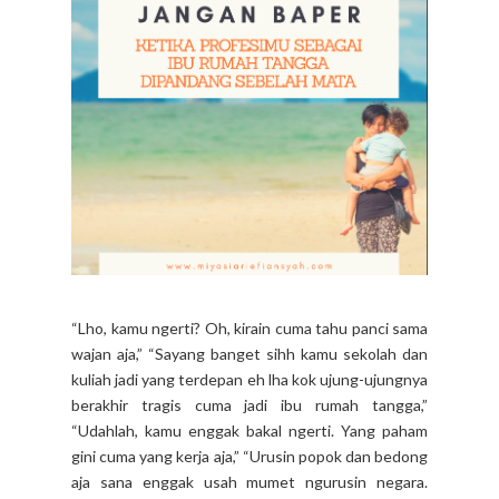
“Lho, kamu ngerti? Oh, kirain cuma tahu panci sama
wajan aja,” “Sayang banget sihh kamu sekolah dan
kuliah jadi yang terdepan eh lha kok ujung-ujungnya
berakhir tragis cuma jadi ibu rumah tangga,”
“Udahlah, kamu enggak bakal ngerti. Yang paham
gini cuma yang kerja aja,” “Urusin popok dan bedong
aja sana enggak usah mumet ngurusin negara.
Cuma ibu rumah tangga aja, lho,” Daann, opini-
opini...
CONTINUE READING
15 COMMENTS
SHARE: