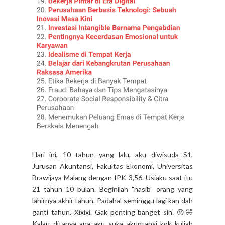
Hari ini, 10 tahun yang lalu, aku diwisuda S1,
Jurusan Akuntansi, Fakultas Ekonomi, Universitas
Brawijaya Malang dengan IPK 3,56. Usiaku saat itu
21 tahun 10 bulan. Beginilah "nasib" orang yang
lahirnya akhir tahun. Padahal seminggu lagi kan dah
ganti tahun. Xixixi. Gak penting banget sih. 😝🤣
Kalau ditanya apa aku suka akuntansi kok kuliah
jurusan itu? Enggak juga, tapi juga gak benci. Zaman
aku...
CONTINUE READING