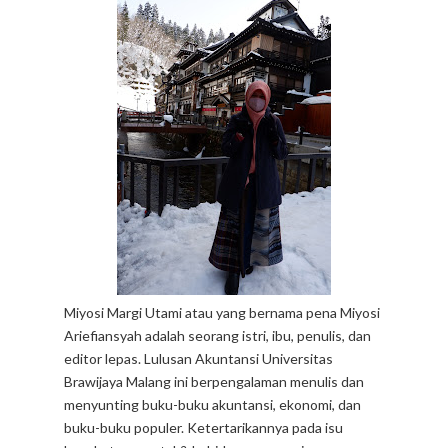
Miyosi Margi Utami atau yang bernama pena Miyosi
Ariefiansyah adalah seorang istri, ibu, penulis, dan
editor lepas. Lulusan Akuntansi Universitas
Brawijaya Malang ini berpengalaman menulis dan
menyunting buku-buku akuntansi, ekonomi, dan
buku-buku populer. Ketertarikannya pada isu
kesehatan mental & kehidupan manusia
membawanya kembali menempuh pendidikan
Psikologi di International Open University (IOU).
Melalui blog ini, penulis -yang bisa disapa di IG
@miyosimargiutami- akan berbagi insight tentang
hikmah kehidupan, catatan perjalanan, literasi, serta
pengalaman merantau ke beberapa tempat (Bekasi,
Lampung, Balikpapan, Jepang, dan Manado). Penulis
-yang saat ini tinggal di Jakarta Selatan- berharap