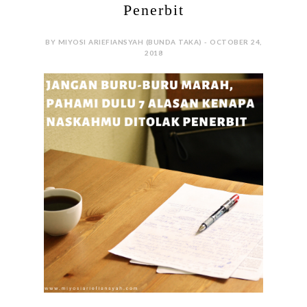
Menjadi editor lepas selama kurang lebih tujuh
tahun, dari mulai zaman lugu dan polos sampai
sekarang, membuat saya banyak belajar mengenai
proses penerbitan sebuah buku dari sisi editor.
Dan, hal tersebut sangat membantu saya ketika
menulis naskah. Sebenarnya sampai saat ini pun,
saya masih terus belajar. Penginnya sih jadi orang
yang enggak cepat puas gituu biar enggak malas