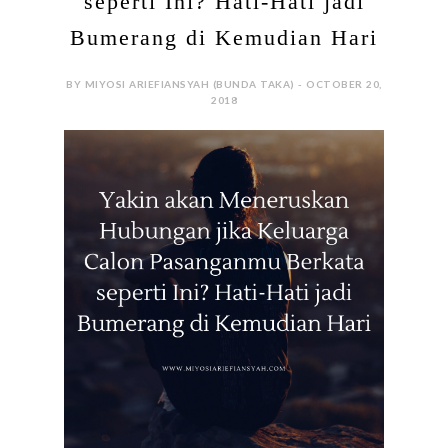
"CERAI?! Heh? Aku gak salah baca, kan?" "Iya, cerai.
Doakan, ya," "Ehm... sorry. Apa Mas Nganu
selingkuh? KDRT? Kelainan?" "Enggak. Dia normal.
Mas Nganu laki-laki yang sangat baik yang pernah
kukenal," "Lha, terus? Kalian udah punya anak,"
"Justru karena itu, aku gak mau anakku 'sakit'
jiwanya," "Terus?" "Kompleks. Cerai jalan satu-